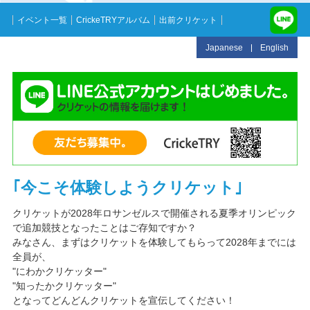
イベント一覧
CrickeTRYアルバム
出前クリケット
Japanese
English
｢今こそ体験しようクリケット｣
クリケットが2028年ロサンゼルスで開催される夏季オリンピック
で追加競技となったことはご存知ですか？
みなさん、まずはクリケットを体験してもらって2028年までには
全員が、
"にわかクリケッター"
"知ったかクリケッター"
となってどんどんクリケットを宣伝してください！