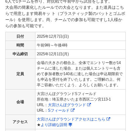
6人で1チームを作り、対抗戦で午前中から試合をします。
大会用の簡素化したルールでの大会となります。また道具はこち
らで用意します簡易キッ ト（プラスティック製のバットとゴムボ
ール）を使用します。尚、チームでの参加も可能ですし1人様か
らの参加も可能です。
日付
2025年12月7日(日)
時間
午前9時～午後4時
申込締切
2025年12月1日(月)
会場の大きさの都合上、全体でエントリー数が14
チームに達した場合、または個人エントリーも含
定員
めて参加者数が140名に達した場合は申込期限前で
も申込を受付を終了いたします。ご理解の上、何
卒ご容赦いただくよう、よろしくお願いします。
大宮けんぽグラウンドSフィールド
所在地：埼玉県さいたま市西区二ツ宮113-1
会場
URL：
大宮けんぽグラウンド
URL：
Sフィールド
大宮けんぽグラウンドアクセスはこちら
アクセス
★
より詳細な説明